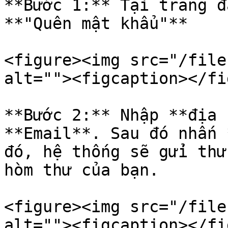
**Bước 1:** Tại trang đ
**"Quên mật khẩu"**

<figure><img src="/file
alt=""><figcaption></fi
**Bước 2:** Nhập **địa 
**Email**. Sau đó nhấn 
đó, hệ thống sẽ gửi thư
hòm thư của bạn.

<figure><img src="/file
alt=""><figcaption></fi