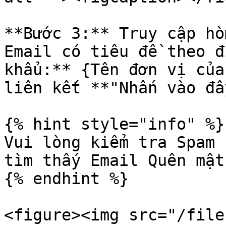
**Bước 3:** Truy cập hò
Email có tiêu đề theo đ
khẩu:** {Tên đơn vị của
liên kết **"Nhấn vào đâ
{% hint style="info" %}

Vui lòng kiểm tra Spam 
tìm thấy Email Quên mật
{% endhint %}

<figure><img src="/file